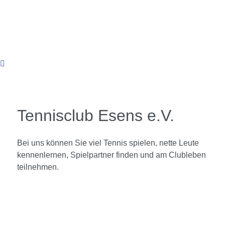
Der Club-Vorstand bedankt sich an dieser Stelle bei
allen Freunden und Förderern des Vereines sowie
bei unseren Werbepartnern. Denn gemeinsam sind
wir noch stärker! Für mehr Infos über EWE einfach
auf das Logo klicken.
Tennisclub Esens e.V.
Bei uns können Sie viel Tennis spielen, nette Leute
kennenlernen, Spielpartner finden und am Clubleben
teilnehmen.