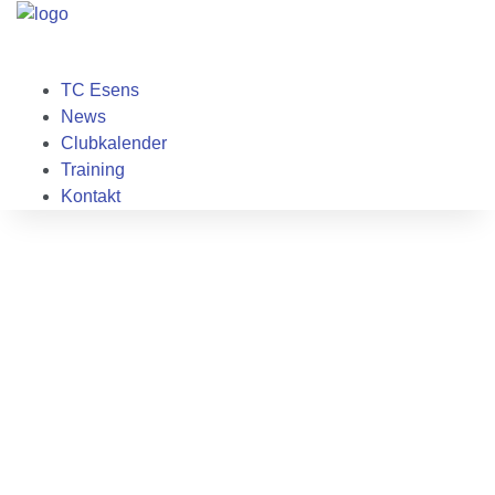
TC Esens
News
Clubkalender
Training
Kontakt
TC ESENS e.V.
Bei uns im Verein können Sie Tennis lernen und
spielen, nette und interessante Menschen
kennenlernen sowie am erlebnisreichen
Clubleben teilnehmen. Es gibt gute Gründe, bei
uns Mitglied zu sein!