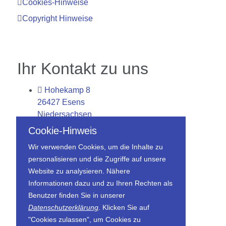
Cookies-Hinweise
Copyright Hinweise
Ihr Kontakt zu uns
Hohekamp 8
26427 Esens
Niedersachsen
DE
Cookie-Hinweis
04971 2626
Wir verwenden Cookies, um die Inhalte zu
info@tc-esens.de
personalisieren und die Zugriffe auf unsere
Website zu analysieren. Nähere
Informationen dazu und zu Ihren Rechten als
Benutzer finden Sie in unserer
Datenschutzerklärung
. Klicken Sie auf
"Cookies zulassen", um Cookies zu
2026©Tennisclub Esens e.V. Alle Rechte vorbehalten