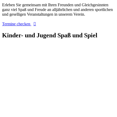
Erleben Sie gemeinsam mit Ihren Freunden und Gleichgesinnten
ganz viel Spaß und Freude an alljährlichen und anderen sportlichen
und geselligen Veranstaltungen in unserem Verein.
Termine checken
Kinder- und Jugend Spaß und Spiel
AUF DIE PLÄTZE - FERTIG - LOS!
Hier macht Tennis Spass!
Mit über 280 Mitgliedern zählt der TC Esens derzeit zu den
mitgliederstärksten Tennisvereinen in der Region und steht mit
seinen drei Außenplätzen und zwei Hallenplätzen den Mitgliedern
und Gästen zur Verfügung.