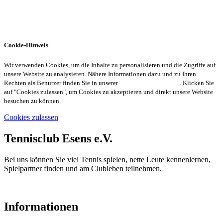
Der Club-Vorstand bedankt sich an dieser Stelle bei allen Freunden
und Förderern des Vereines sowie bei unseren Werbepartnern. Denn
gemeinsam sind wir noch stärker! Für mehr Infos über EWE einfach
Cookie-Hinweis
auf das Logo klicken.
Wir verwenden Cookies, um die Inhalte zu personalisieren und die Zugriffe auf
unsere Website zu analysieren. Nähere Informationen dazu und zu Ihren
Rechten als Benutzer finden Sie in unserer
Datenschutzerklärung
. Klicken Sie
auf "Cookies zulassen", um Cookies zu akzeptieren und direkt unsere Website
besuchen zu können.
Cookies zulassen
Tennisclub Esens e.V.
Bei uns können Sie viel Tennis spielen, nette Leute kennenlernen,
Spielpartner finden und am Clubleben teilnehmen.
Informationen